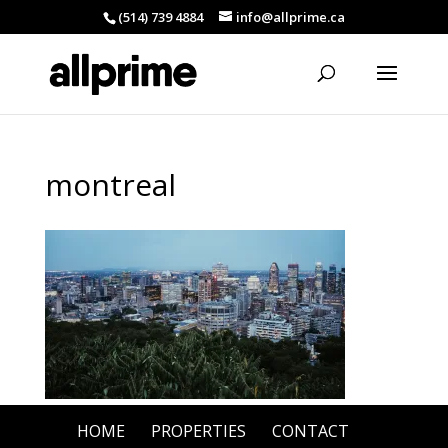
(514) 739 4884
info@allprime.ca
montreal
HOME
PROPERTIES
CONTACT